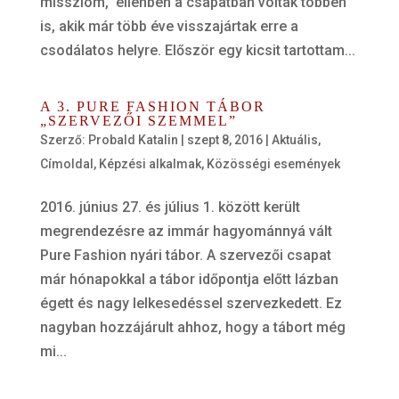
misszióm, ellenben a csapatban voltak többen
is, akik már több éve visszajártak erre a
csodálatos helyre. Először egy kicsit tartottam...
A 3. PURE FASHION TÁBOR
„SZERVEZŐI SZEMMEL”
Szerző:
Probald Katalin
|
szept 8, 2016
|
Aktuális
,
Címoldal
,
Képzési alkalmak
,
Közösségi események
2016. június 27. és július 1. között került
megrendezésre az immár hagyománnyá vált
Pure Fashion nyári tábor. A szervezői csapat
már hónapokkal a tábor időpontja előtt lázban
égett és nagy lelkesedéssel szervezkedett. Ez
nagyban hozzájárult ahhoz, hogy a tábort még
mi...