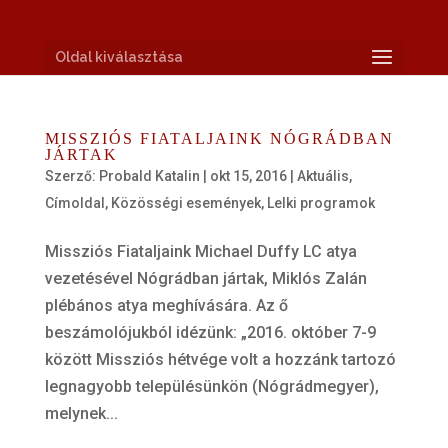
Oldal kiválasztása
MISSZIÓS FIATALJAINK NÓGRÁDBAN
JÁRTAK
Szerző:
Probald Katalin
|
okt 15, 2016
|
Aktuális
,
Címoldal
,
Közösségi események
,
Lelki programok
Missziós Fiataljaink Michael Duffy LC atya
vezetésével Nógrádban jártak, Miklós Zalán
plébános atya meghívására. Az ő
beszámolójukból idézünk: „2016. október 7-9
között Missziós hétvége volt a hozzánk tartozó
legnagyobb településünkön (Nógrádmegyer),
melynek...