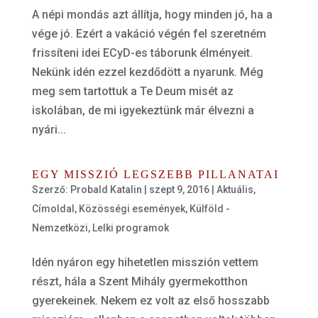
A népi mondás azt állítja, hogy minden jó, ha a
vége jó. Ezért a vakáció végén fel szeretném
frissíteni idei ECyD-es táborunk élményeit.
Nekünk idén ezzel kezdődött a nyarunk. Még
meg sem tartottuk a Te Deum misét az
iskolában, de mi igyekeztünk már élvezni a
nyári...
EGY MISSZIÓ LEGSZEBB PILLANATAI
Szerző:
Probald Katalin
|
szept 9, 2016
|
Aktuális
,
Címoldal
,
Közösségi események
,
Külföld -
Nemzetközi
,
Lelki programok
Idén nyáron egy hihetetlen misszión vettem
részt, hála a Szent Mihály gyermekotthon
gyerekeinek. Nekem ez volt az első hosszabb