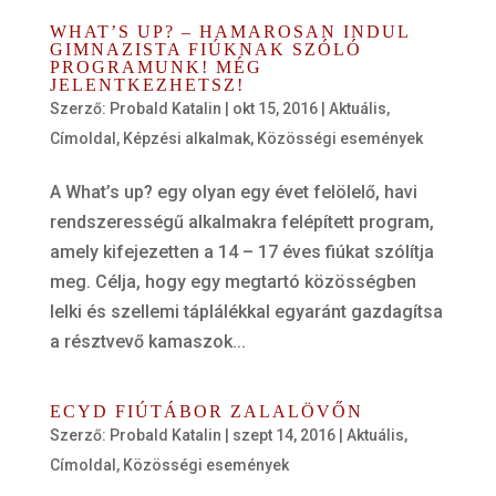
WHAT’S UP? – HAMAROSAN INDUL
GIMNAZISTA FIÚKNAK SZÓLÓ
PROGRAMUNK! MÉG
JELENTKEZHETSZ!
Szerző:
Probald Katalin
|
okt 15, 2016
|
Aktuális
,
Címoldal
,
Képzési alkalmak
,
Közösségi események
A What’s up? egy olyan egy évet felölelő, havi
rendszerességű alkalmakra felépített program,
amely kifejezetten a 14 – 17 éves fiúkat szólítja
meg. Célja, hogy egy megtartó közösségben
lelki és szellemi táplálékkal egyaránt gazdagítsa
a résztvevő kamaszok...
ECYD FIÚTÁBOR ZALALÖVŐN
Szerző:
Probald Katalin
|
szept 14, 2016
|
Aktuális
,
Címoldal
,
Közösségi események