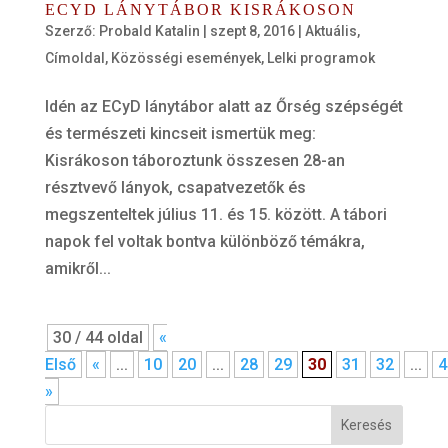
ECYD LÁNYTÁBOR KISRÁKOSON
Szerző:
Probald Katalin
|
szept 8, 2016
|
Aktuális
,
Címoldal
,
Közösségi események
,
Lelki programok
Idén az ECyD lánytábor alatt az Őrség szépségét
és természeti kincseit ismertük meg:
Kisrákoson táboroztunk összesen 28-an
résztvevő lányok, csapatvezetők és
megszenteltek július 11. és 15. között. A tábori
napok fel voltak bontva különböző témákra,
amikről...
30 / 44 oldal
«
Első
«
...
10
20
...
28
29
30
31
32
...
4
»