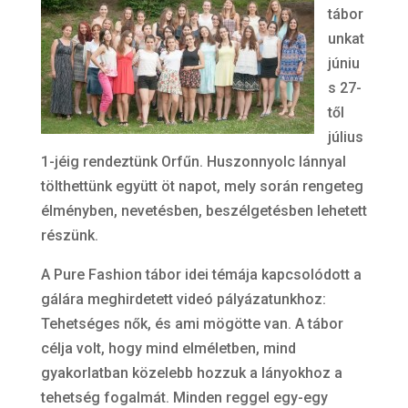
tábor
unkat
júniu
s 27-
től
július
1-jéig rendeztünk Orfűn. Huszonnyolc lánnyal
tölthettünk együtt öt napot, mely során rengeteg
élményben, nevetésben, beszélgetésben lehetett
részünk.
A Pure Fashion tábor idei témája kapcsolódott a
gálára meghirdetett videó pályázatunkhoz:
Tehetséges nők, és ami mögötte van. A tábor
célja volt, hogy mind elméletben, mind
gyakorlatban közelebb hozzuk a lányokhoz a
tehetség fogalmát. Minden reggel egy-egy