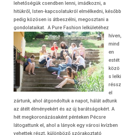
lehetőségük csendben lenni, imádkozni, a
hitükről, Isten-kapcsolatukról elmélkedni, később
pedig közösen is átbeszélni, megosztani a
gondolataikat.
A Pure Fashion lelkületéhez
híven,
mind
en
estét
közö
s lelki
réssz
el
zártunk, ahol átgondoltuk a napot, hálát adtunk
az átélt élményekért és az új barátságokért. A
hét megkoronázásaként pénteken Pécsre
látogattunk el, ahol a lányok egy városi kvízben
vehettek részt, különböző szórakoztató