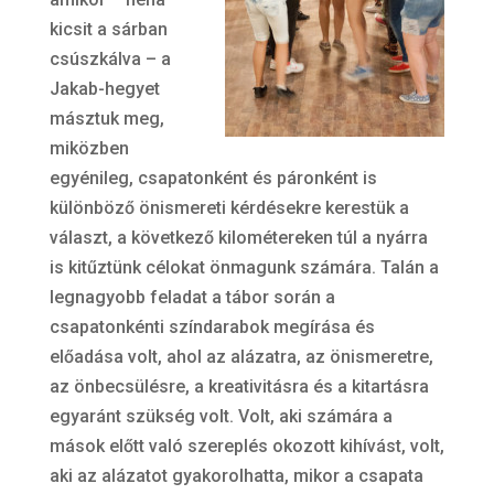
kicsit a sárban
csúszkálva – a
Jakab-hegyet
másztuk meg,
miközben
egyénileg, csapatonként és páronként is
különböző önismereti kérdésekre kerestük a
választ, a következő kilométereken túl a nyárra
is kitűztünk célokat önmagunk számára. Talán a
legnagyobb feladat a tábor során a
csapatonkénti színdarabok megírása és
előadása volt, ahol az alázatra, az önismeretre,
az önbecsülésre, a kreativitásra és a kitartásra
egyaránt szükség volt. Volt, aki számára a
mások előtt való szereplés okozott kihívást, volt,
aki az alázatot gyakorolhatta, mikor a csapata