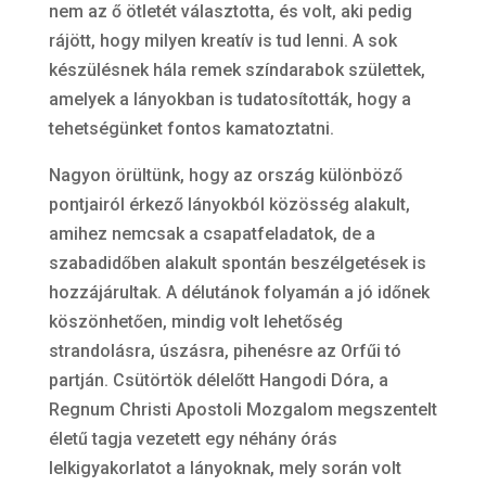
nem az ő ötletét választotta, és volt, aki pedig
rájött, hogy milyen kreatív is tud lenni. A sok
készülésnek hála remek színdarabok születtek,
amelyek a lányokban is tudatosították, hogy a
tehetségünket fontos kamatoztatni.
Nagyon örültünk, hogy az ország különböző
pontjairól érkező lányokból közösség alakult,
amihez nemcsak a csapatfeladatok, de a
szabadidőben alakult spontán beszélgetések is
hozzájárultak. A délutánok folyamán a jó időnek
köszönhetően, mindig volt lehetőség
strandolásra, úszásra, pihenésre az Orfűi tó
partján. Csütörtök délelőtt Hangodi Dóra, a
Regnum Christi Apostoli Mozgalom megszentelt
életű tagja vezetett egy néhány órás
lelkigyakorlatot a lányoknak, mely során volt