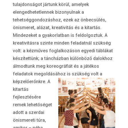
tulajdonságot jártunk körül, amelyek
elengedhetetlennek bizonyulnak a
tehetséggondozáshoz, ezek az önbecsülés,
önismeret, alázat, kreativitás és a kitartás.
Mindezeket a gyakorlatban is feldolgoztuk. A
kreativitásra szinte minden feladatnál szükség
volt: a kézműves foglalkozáson egyedi táblákat
készítettünk; a táncházban különböző dalokhoz
álmodtunk meg koreográfiát és a játékos
feladatok megoldásához is szükség volt a
képzelőerőnkre.
A
kitartás
fejlesztésére
remek lehetőséget
adott a szerdai
önismereti túra,
amikor – néha