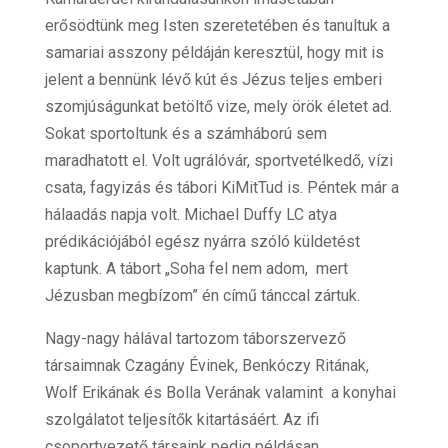
erősödtünk meg Isten szeretetében és tanultuk a
samariai asszony példáján keresztül, hogy mit is
jelent a bennünk lévő kút és Jézus teljes emberi
szomjúságunkat betöltő vize, mely örök életet ad.
Sokat sportoltunk és a számháború sem
maradhatott el. Volt ugrálóvár, sportvetélkedő, vízi
csata, fagyizás és tábori KiMitTud is. Péntek már a
hálaadás napja volt. Michael Duffy LC atya
prédikációjából egész nyárra szóló küldetést
kaptunk. A tábort „Soha fel nem adom, mert
Jézusban megbízom” én című tánccal zártuk.
Nagy-nagy hálával tartozom táborszervező
társaimnak Czagány Évinek, Benkóczy Ritának,
Wolf Erikának és Bolla Verának valamint a konyhai
szolgálatot teljesítők kitartásáért. Az ifi
csoportvezető társaink pedig példásan