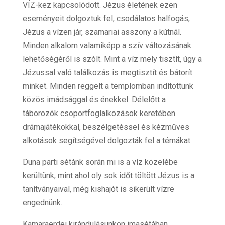
VÍZ-kez kapcsolódott. Jézus életének ezen
eseményeit dolgoztuk fel, csodálatos halfogás,
Jézus a vízen jár, szamariai asszony a kútnál.
Minden alkalom valamiképp a szív változásának
lehetőségéről is szólt. Mint a víz mely tisztít, úgy a
Jézussal való találkozás is megtisztít és bátorít
minket. Minden reggelt a templomban indítottunk
közös imádsággal és énekkel. Délelőtt a
táborozók csoportfoglalkozások keretében
drámajátékokkal, beszélgetéssel és kézműves
alkotások segítségével dolgozták fel a témákat
Duna parti sétánk során mi is a víz közelébe
kerültünk, mint ahol oly sok időt töltött Jézus is a
tanítványaival, még kishajót is sikerült vízre
engednünk.
Kamaraerdei kirándulásunkon imasétában