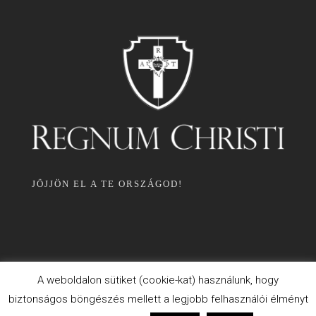
JÖJJÖN EL A TE ORSZÁGOD!
A weboldalon sütiket (cookie-kat) használunk, hogy
biztonságos böngészés mellett a legjobb felhasználói élményt
ADATKEZELÉSI TÁJÉKOZTATÓ