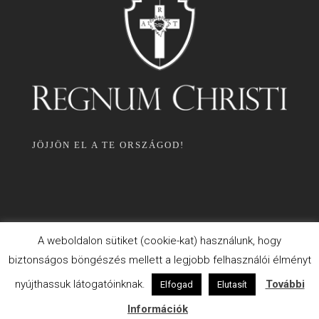
JÖJJÖN EL A TE ORSZÁGOD!
A weboldalon sütiket (cookie-kat) használunk, hogy
biztonságos böngészés mellett a legjobb felhasználói élményt
ADATKEZELÉSI TÁJÉKOZTATÓ
nyújthassuk látogatóinknak.
További
Elfogad
Elutasít
SÜTI INFORMÁCIÓK
Információk