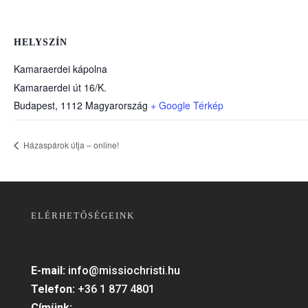
HELYSZÍN
Kamaraerdei kápolna
Kamaraerdei út 16/K.
Budapest
,
1112
Magyarország
+ Google Térkép
Házaspárok útja – online!
ELÉRHETŐSÉGEINK
E-mail:
info@missiochristi.hu
Telefon:
+36 1 877 4801
Címünk: