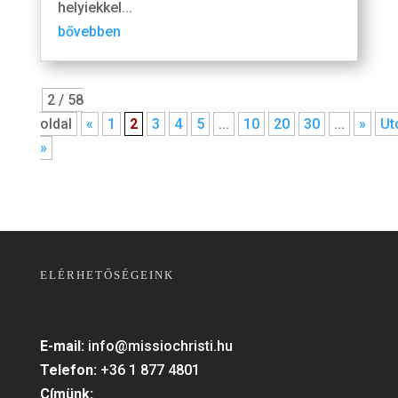
helyiekkel...
bővebben
2 / 58
oldal
«
1
2
3
4
5
...
10
20
30
...
»
Ut
»
ELÉRHETŐSÉGEINK
E-mail:
info@missiochristi.hu
Telefon:
+36 1 877 4801
Címünk: