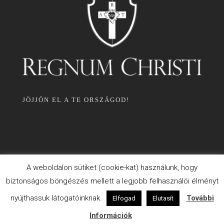
JÖJJÖN EL A TE ORSZÁGOD!
A weboldalon sütiket (cookie-kat) használunk, hogy
biztonságos böngészés mellett a legjobb felhasználói élményt
ADATKEZELÉSI TÁJÉKOZTATÓ
nyújthassuk látogatóinknak.
További
Elfogad
Elutasít
SÜTI INFORMÁCIÓK
Információk